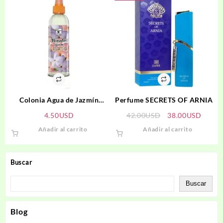
Colonia Agua de Jazmín
Perfume SECRETS OF ARNIA
BONABEL
El
El
4.50
USD
42.00
USD
38.00
USD
precio
precio
Añadir al carrito
Añadir al carrito
original
actual
era:
es:
42.00USD.
38.00
Buscar
Buscar
Blog