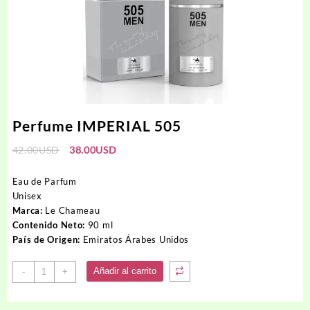
Perfume IMPERIAL 505
El
El
42.00
USD
38.00
USD
precio
precio
original
actual
Eau de Parfum
era:
es:
Unisex
42.00USD.
38.00USD.
Marca:
Le Chameau
Contenido Neto:
90 ml
País de Origen:
Emiratos Árabes Unidos
Perfume
Añadir al carrito
-
+
IMPERIAL
505