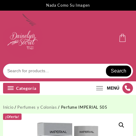
Saltar
Nada Como Su Imagen
al
contenido
Search
Categoría
MENÚ
Inicio
/
Perfumes y Colonias
/ Perfume IMPERIAL 505
¡Oferta!