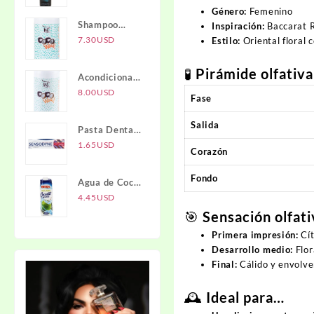
Activado NTI
Género:
Femenino
Shampoo
Inspiración:
Baccarat 
COCO WOW
7.30
USD
Estilo:
Oriental floral
1L
🧪 Pirámide olfativa
Acondicionador
COCO WOW
8.00
USD
Fase
1L
Salida
Pasta Dental
Full
1.65
USD
Corazón
Protection
SENSODYNE
Fondo
Agua de Coco
IBERIA
4.45
USD
🎯 Sensación olfati
Primera impresión:
Cít
Desarrollo medio:
Flor
Final:
Cálido y envolve
🕰️ Ideal para…