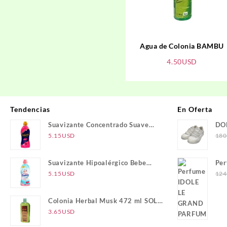
Agua de Colonia BAMBU
4.50
USD
Tendencias
En Oferta
Suavizante Concentrado Suave
DO
Placer PRINCESA
5.15
USD
180
Suavizante Hipoalérgico Bebe
Pe
PRINCESA
PA
5.15
USD
124
Colonia Herbal Musk 472 ml SOL
DE ORO
3.65
USD