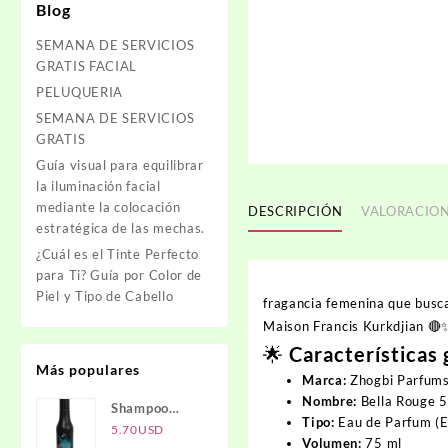
Blog
SEMANA DE SERVICIOS
GRATIS FACIAL
PELUQUERIA
SEMANA DE SERVICIOS
GRATIS
Guía visual para equilibrar
la iluminación facial
mediante la colocación
DESCRIPCIÓN
VALORACION
estratégica de las mechas.
¿Cuál es el Tinte Perfecto
para Ti? Guía por Color de
Piel y Tipo de Cabello
fragancia femenina que busca 
Maison Francis Kurkdjian 🔴
🌟 Características
Más populares
Marca:
Zhogbi Parfum
Nombre:
Bella Rouge 
Shampoo
Tipo:
Eau de Parfum (
Carbón
5.70
USD
Volumen:
75 ml