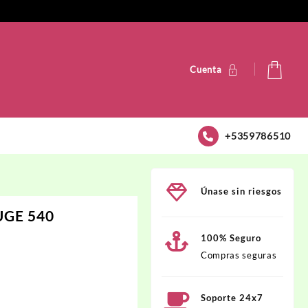
Cuenta
+5359786510
Únase sin riesgos
UGE 540
100% Seguro
Compras seguras
D.
Soporte 24x7