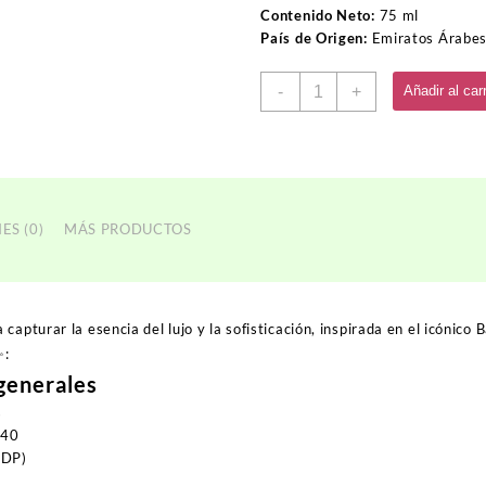
Contenido Neto:
75 ml
País de Origen:
Emiratos Árabes
Perfume
-
+
Añadir al carr
BELLA
ROUGE
540
cantidad
ES (0)
MÁS PRODUCTOS
capturar la esencia del lujo y la sofisticación, inspirada en el icónico
B
✨:
 generales
s
540
EDP)