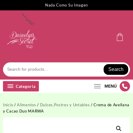
Saltar
Nada Como Su Imagen
al
contenido
Search
Categoría
MENÚ
Inicio
/
Alimentos
/
Dulces,Postres y Untables
/ Crema de Avellana
y Cacao Duo MARWA