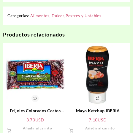
Categorías:
Alimentos
,
Dulces,Postres y Untables
Productos relacionados
Frijoles Colorados Cortos
Mayo Ketchup IBERIA
IBERIA
3.70
USD
7.10
USD
Añadir al carrito
Añadir al carrito