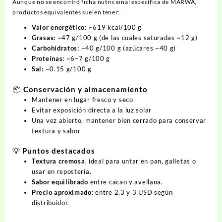
Aunque no se encontró ficha nutricional específica de MARWA,
productos equivalentes suelen tener:
Valor energético:
~619 kcal/100 g
Grasas:
~47 g/100 g (de las cuales saturadas ~12 g)
Carbohidratos:
~40 g/100 g (azúcares ~40 g)
Proteínas:
~6–7 g/100 g
Sal:
~0.15 g/100 g
📦 Conservación y almacenamiento
Mantener en lugar fresco y seco
Evitar exposición directa a la luz solar
Una vez abierto, mantener bien cerrado para conservar
textura y sabor
💡 Puntos destacados
Textura cremosa
, ideal para untar en pan, galletas o
usar en repostería.
Sabor equilibrado
entre cacao y avellana.
Precio aproximado:
entre 2.3 y 3 USD según
distribuidor.