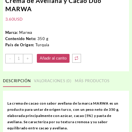
Crema de Avellana y Cacao Duo
MARWA
3.60
USD
Marca:
Marwa
Contenido Neto:
350 g
País de Origen:
Turquía
Crema
Añadir al carrito
-
+
de
Avellana
y
DESCRIPCIÓN
VALORACIONES (0)
MÁS PRODUCTOS
Cacao
Duo
MARWA
cantidad
La crema de cacao con sabor avellana de la marca MARWA es un
producto para untar de origen turco, con un peso neto de 350 g,
elaborada principalmente con azúcar, cacao (5%) y pasta de
avellana. Se caracteriza por su textura cremosa y su sabor
equilibrado entre cacao y avellana.