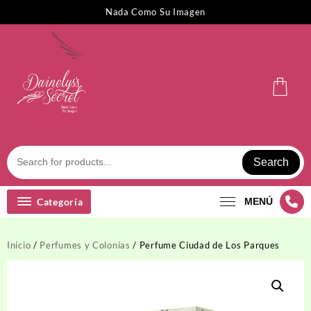
Saltar
Nada Como Su Imagen
al
contenido
Search
Categoría
MENÚ
Inicio
/
Perfumes y Colonias
/ Perfume Ciudad de Los Parques