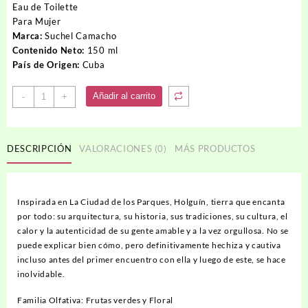
Eau de Toilette
Para Mujer
Marca:
Suchel Camacho
Contenido Neto:
150 ml
País de Origen:
Cuba
Perfume
Añadir al carrito
-
+
Ciudad
de
Los
DESCRIPCIÓN
VALORACIONES (0)
MÁS PRODUCTOS
Parques
cantidad
Inspirada en La Ciudad de los Parques, Holguín, tierra que encanta
por todo: su arquitectura, su historia, sus tradiciones, su cultura, el
calor y la autenticidad de su gente amable y a la vez orgullosa. No se
puede explicar bien cómo, pero definitivamente hechiza y cautiva
incluso antes del primer encuentro con ella y luego de este, se hace
inolvidable.
Familia Olfativa: Frutas verdes y Floral