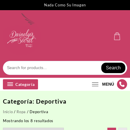
Saltar
Nada Como Su Imagen
al
contenido
Search
Categoría
MENÚ
Categoría:
Deportiva
Inicio
/
Ropa
/ Deportiva
Ordenado
Mostrando los 8 resultados
por