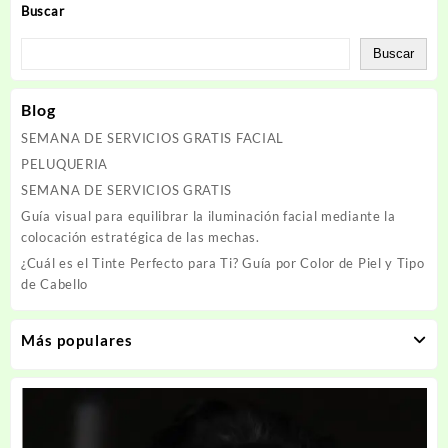
36.70USD.
35.00USD.
36.70USD.
35.00
Buscar
Buscar
Blog
SEMANA DE SERVICIOS GRATIS FACIAL
PELUQUERIA
SEMANA DE SERVICIOS GRATIS
Guía visual para equilibrar la iluminación facial mediante la
colocación estratégica de las mechas.
¿Cuál es el Tinte Perfecto para Ti? Guía por Color de Piel y Tipo
de Cabello
Más populares