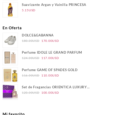
Suavizante Argan y Vainilla PRINCESA
5.15
USD
En Oferta
DOLCE&GABANNA
El
El
180.00
USD
170.00
USD
precio
precio
original
actual
Perfume IDOLE LE GRAND PARFUM
era:
es:
El
El
124.00
USD
117.00
USD
180.00USD.
170.00USD.
precio
precio
original
actual
Perfume GAME OF SPADES GOLD
era:
es:
El
El
116.00
USD
110.00
USD
124.00USD.
117.00USD.
precio
precio
original
actual
Set de Fragancias ORIENTICA LUXURY
era:
es:
El
El
COLLECTION VELVET GOLD
120.00
USD
100.00
USD
116.00USD.
110.00USD.
precio
precio
original
actual
era:
es:
Mi favorito
120.00USD.
100.00USD.