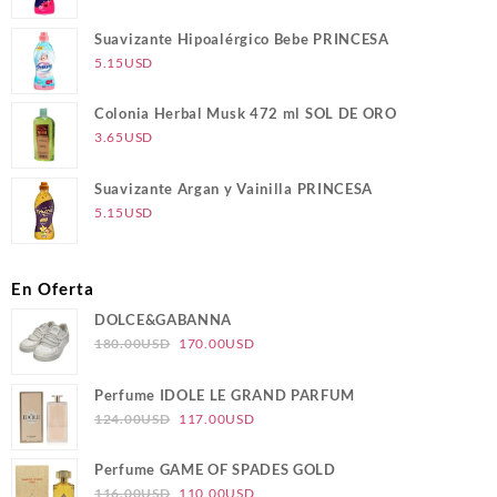
Suavizante Hipoalérgico Bebe PRINCESA
5.15
USD
Colonia Herbal Musk 472 ml SOL DE ORO
3.65
USD
Suavizante Argan y Vainilla PRINCESA
5.15
USD
En Oferta
DOLCE&GABANNA
El
El
180.00
USD
170.00
USD
precio
precio
original
actual
Perfume IDOLE LE GRAND PARFUM
era:
es:
El
El
124.00
USD
117.00
USD
180.00USD.
170.00USD.
precio
precio
original
actual
Perfume GAME OF SPADES GOLD
era:
es:
El
El
116.00
USD
110.00
USD