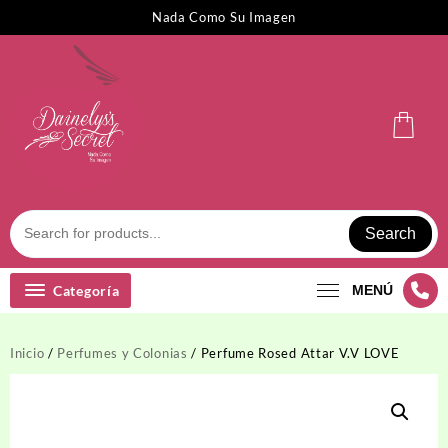
Saltar
Nada Como Su Imagen
al
contenido
Search
Categoría
MENÚ
Inicio
/
Perfumes y Colonias
/ Perfume Rosed Attar V.V LOVE