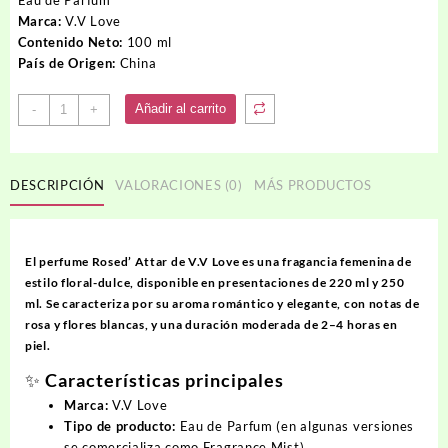
Marca:
V.V Love
Contenido Neto:
100 ml
País de Origen:
China
Perfume
Añadir al carrito
-
+
Rosed
Attar
V.V
DESCRIPCIÓN
VALORACIONES (0)
MÁS PRODUCTOS
LOVE
cantidad
El perfume
Rosed’ Attar de V.V Love
es una fragancia femenina de
estilo floral-dulce, disponible en presentaciones de 220 ml y 250
ml. Se caracteriza por su aroma romántico y elegante, con notas de
rosa y flores blancas, y una duración moderada de 2–4 horas en
piel.
✨ Características principales
Marca:
V.V Love
Tipo de producto:
Eau de Parfum (en algunas versiones
se comercializa como
Fragrance Mist
)