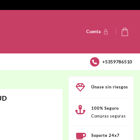
Cuenta
+5359786510
Únase sin riesgos
UD
100% Seguro
Compras seguras
D.
Soporte 24x7