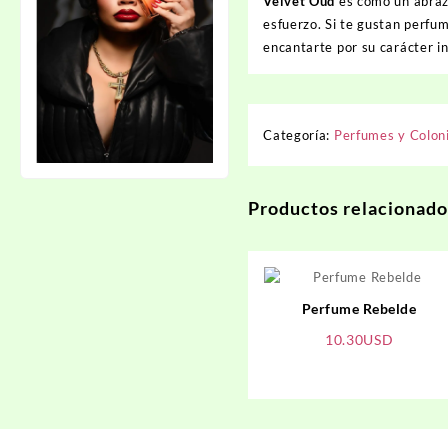
Velvet Oud
es como un abrazo
esfuerzo. Si te gustan perfu
encantarte por su carácter in
Categoría:
Perfumes y Colon
Productos relacionado
Perfume Rebelde
10.30
USD