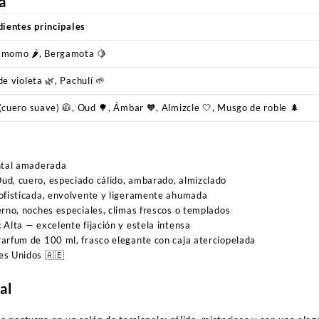
a
dientes principales
momo 🌶️, Bergamota 🍋
de violeta 🌿, Pachulí 🌱
(cuero suave) 🧥, Oud 🌳, Ámbar 🧡, Almizcle 🤍, Musgo de roble 🌲
o
tal amaderada
ud, cuero, especiado cálido, ambarado, almizclado
ofisticada, envolvente y ligeramente ahumada
rno, noches especiales, climas frescos o templados
:
Alta — excelente fijación y estela intensa
arfum de 100 ml, frasco elegante con caja aterciopelada
s Unidos 🇦🇪
al