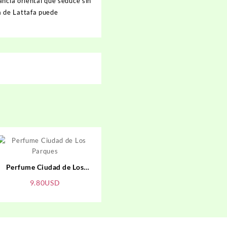
ancia oriental que seduce sin
 de Lattafa puede
Perfume Ciudad de Los
Parques
9.80
USD