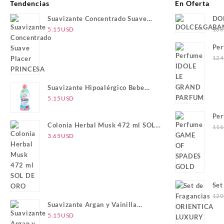
Tendencias
En Oferta
Suavizante Concentrado Suave
DO
Placer PRINCESA
5.15
USD
180
Pe
PA
124
Suavizante Hipoalérgico Bebe
PRINCESA
5.15
USD
Pe
Colonia Herbal Musk 472 ml SOL
116
DE ORO
3.65
USD
Set
LU
120
Suavizante Argan y Vainilla
GO
PRINCESA
5.15
USD