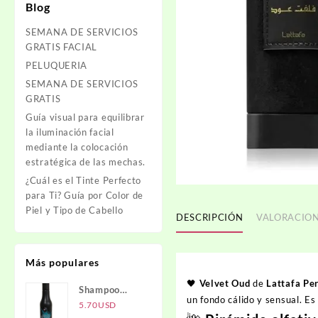
Blog
SEMANA DE SERVICIOS
GRATIS FACIAL
PELUQUERIA
SEMANA DE SERVICIOS
GRATIS
Guía visual para equilibrar
la iluminación facial
mediante la colocación
estratégica de las mechas.
¿Cuál es el Tinte Perfecto
para Ti? Guía por Color de
Piel y Tipo de Cabello
DESCRIPCIÓN
VALORACION
Más populares
🖤
Velvet Oud
de
Lattafa Pe
Shampoo
un fondo cálido y sensual. Es
Carbón
5.70
USD