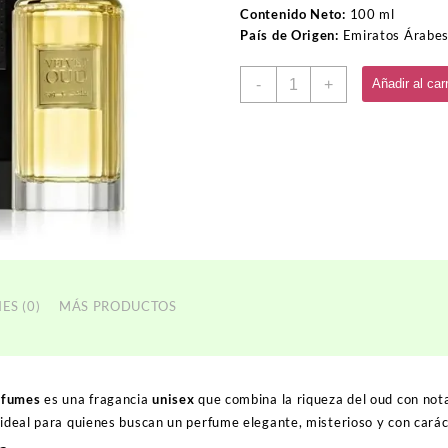
Contenido Neto:
100 ml
País de Origen:
Emiratos Árabes
Perfume
-
+
Añadir al carr
VELVET
OUD
cantidad
ES (0)
MÁS PRODUCTOS
rfumes
es una fragancia
unisex
que combina la riqueza del oud con no
 ideal para quienes buscan un perfume elegante, misterioso y con carác