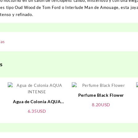
 nocturno en un salón de terciopelo: cálido, misterioso y con una eleg
mes tipo
Oud Wood
de Tom Ford o
Interlude Man
de Amouage, esta joya
tenso y refinado.
ias
s
Perfume Black Flower
Agua de Colonia AQUA
8.20
USD
INTENSE
6.35
USD