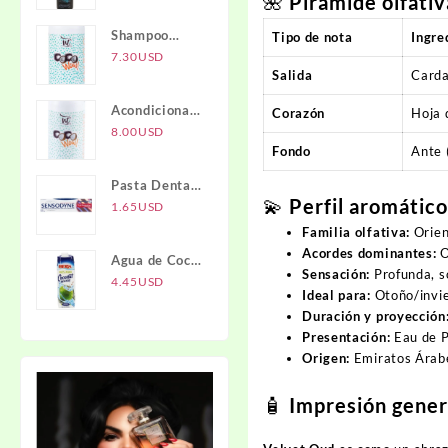
🌺
Pirámide olfativ
Activado NTI
Shampoo
Tipo de nota
Ingre
COCO WOW
7.30
USD
Salida
Carda
1L
Acondicionador
Corazón
Hoja 
COCO WOW
8.00
USD
Fondo
Ante 
1L
Pasta Dental
💫
Perfil aromátic
Full
1.65
USD
Protection
Familia olfativa:
Orien
SENSODYNE
Acordes dominantes:
O
Agua de Coco
Sensación:
Profunda, s
IBERIA
4.45
USD
Ideal para:
Otoño/invie
Duración y proyección
Presentación:
Eau de P
Origen:
Emiratos Árabe
🧴
Impresión gener