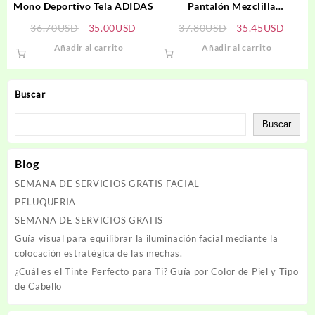
Mono Deportivo Tela ADIDAS
Pantalón Mezclilla
STRADIVARIUS
El
El
El
El
36.70
USD
35.00
USD
37.80
USD
35.45
USD
precio
precio
precio
precio
Añadir al carrito
Añadir al carrito
original
actual
original
actual
era:
es:
era:
es:
36.70USD.
35.00USD.
37.80USD.
35.45
Buscar
Buscar
Blog
SEMANA DE SERVICIOS GRATIS FACIAL
PELUQUERIA
SEMANA DE SERVICIOS GRATIS
Guía visual para equilibrar la iluminación facial mediante la
colocación estratégica de las mechas.
¿Cuál es el Tinte Perfecto para Ti? Guía por Color de Piel y Tipo
de Cabello