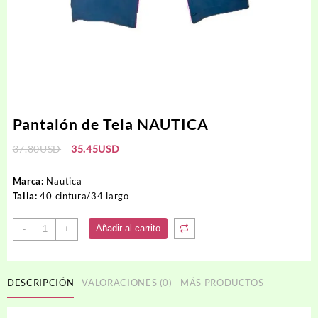
Pantalón de Tela NAUTICA
El
El
37.80
USD
35.45
USD
precio
precio
original
actual
Marca:
Nautica
era:
es:
Talla:
40 cintura/34 largo
37.80USD.
35.45USD.
Pantalón
Añadir al carrito
-
+
de
Tela
NAUTICA
DESCRIPCIÓN
VALORACIONES (0)
MÁS PRODUCTOS
cantidad