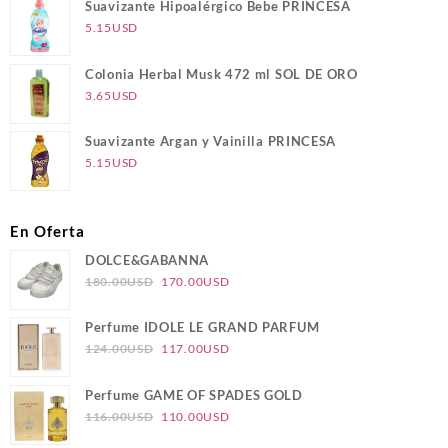
Suavizante Hipoalérgico Bebe PRINCESA
5.15
USD
Colonia Herbal Musk 472 ml SOL DE ORO
3.65
USD
Suavizante Argan y Vainilla PRINCESA
5.15
USD
En Oferta
DOLCE&GABANNA
El
El
180.00
USD
170.00
USD
precio
precio
original
actual
Perfume IDOLE LE GRAND PARFUM
era:
es:
El
El
124.00
USD
117.00
USD
180.00USD.
170.00USD.
precio
precio
original
actual
Perfume GAME OF SPADES GOLD
era:
es:
El
El
116.00
USD
110.00
USD
124.00USD.
117.00USD.
precio
precio