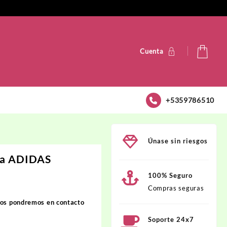
Cuenta
+5359786510
Únase sin riesgos
la ADIDAS
100% Seguro
Compras seguras
nos pondremos en contacto
D.
Soporte 24x7