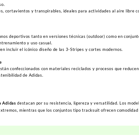
so.
, cortavientos y transpirables, ideales para actividades al aire libre
nos deportivos tanto en versiones técnicas (outdoor) como en conjunt
ntrenamiento y uso casual.
n incluir el icónico diseño de las
3-Stripes
y cortes modernos.
e
tán confeccionados con materiales reciclados y procesos que reducen 
stenibilidad de Adidas.
a Adidas
destacan por su resistencia, ligereza y versatilidad. Los mod
extremos, mientras que los conjuntos tipo
tracksuit
ofrecen comodidad y