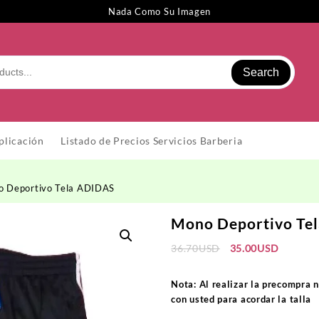
Nada Como Su Imagen
Search
plicación
Listado de Precios Servicios Barberia
o Deportivo Tela ADIDAS
Mono Deportivo Te
El
El
36.70
USD
35.00
USD
precio
precio
original
actual
Nota:
Al realizar la precompra 
era:
es:
con usted para acordar la talla
36.70USD.
35.00US