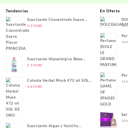
era:
es
37.80USD.
3
Tendencias
En Oferta
Suavizante Concentrado Suave
DO
Placer PRINCESA
5.15
USD
180
Pe
PA
124
Suavizante Hipoalérgico Bebe
PRINCESA
5.15
USD
Pe
Colonia Herbal Musk 472 ml SOL
116
DE ORO
3.65
USD
Set
LU
120
Suavizante Argan y Vainilla
GO