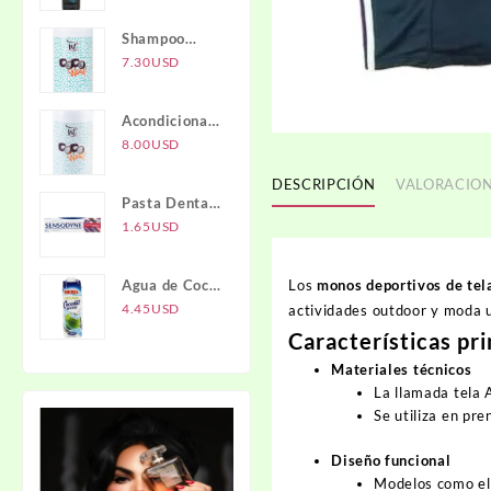
Activado NTI
Shampoo
COCO WOW
7.30
USD
1L
Acondicionador
COCO WOW
8.00
USD
1L
DESCRIPCIÓN
VALORACION
Pasta Dental
Full
1.65
USD
Protection
SENSODYNE
Los
monos deportivos de tel
Agua de Coco
IBERIA
4.45
USD
actividades outdoor y moda u
Características pri
Materiales técnicos
La llamada
tela 
Se utiliza en pr
Diseño funcional
Modelos como e