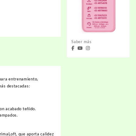
Saber más
para entrenamiento,
 más destacadas:
 con acabado teñido.
stampados.
rimaLoft
, que aporta calidez