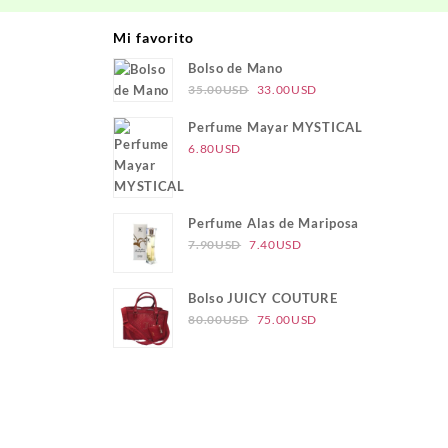
USD.
Mi favorito
Bolso de Mano
El
El
35.00
USD
33.00
USD
precio
precio
Perfume Mayar MYSTICAL
original
actual
6.80
USD
era:
es:
35.00USD.
33.00USD.
Perfume Alas de Mariposa
El
El
7.90
USD
7.40
USD
precio
precio
original
actual
Bolso JUICY COUTURE
era:
es:
El
El
80.00
USD
75.00
USD
7.90USD.
7.40USD.
precio
precio
original
actual
era:
es:
80.00USD.
75.00USD.