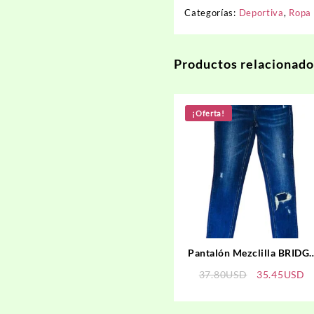
Categorías:
Deportiva
,
Ropa
Productos relacionado
¡Oferta!
Pantalón Mezclilla BRIDG
BY GLY
El
El
37.80
USD
35.45
USD
precio
p
original
ac