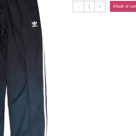
Mono
-
+
Añadir al carr
Deportivo
Tela
ADIDAS
cantidad