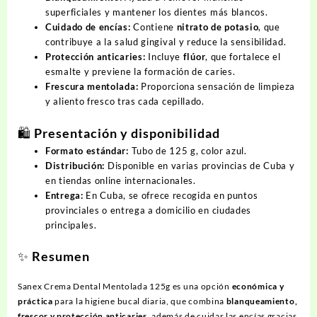
superficiales y mantener los dientes más blancos.
Cuidado de encías:
Contiene
nitrato de potasio
, que
contribuye a la salud gingival y reduce la sensibilidad.
Protección anticaries:
Incluye
flúor
, que fortalece el
esmalte y previene la formación de caries.
Frescura mentolada:
Proporciona sensación de limpieza
y aliento fresco tras cada cepillado.
🛍️ Presentación y disponibilidad
Formato estándar:
Tubo de 125 g, color azul.
Distribución:
Disponible en varias provincias de Cuba y
en tiendas online internacionales.
Entrega:
En Cuba, se ofrece recogida en puntos
provinciales o entrega a domicilio en ciudades
principales.
✨ Resumen
Sanex Crema Dental Mentolada 125g es una opción
económica y
práctica
para la higiene bucal diaria, que combina
blanqueamiento,
frescor y protección anticaries
, además de cuidar las encías gracias