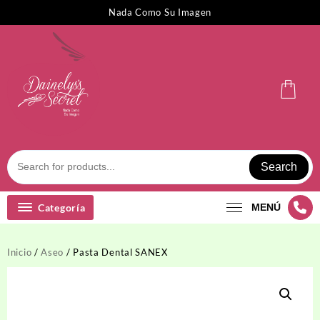
Saltar
Nada Como Su Imagen
al
contenido
Search
Categoría
MENÚ
Inicio
/
Aseo
/ Pasta Dental SANEX