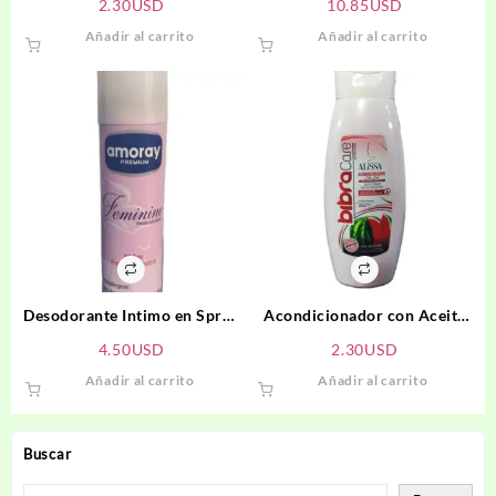
2.30
USD
10.85
USD
Añadir al carrito
Añadir al carrito
Desodorante Intimo en Spray
Acondicionador con Aceite
AMORAY PREMIUM
de Melón BIBRACARE
4.50
USD
2.30
USD
Añadir al carrito
Añadir al carrito
Buscar