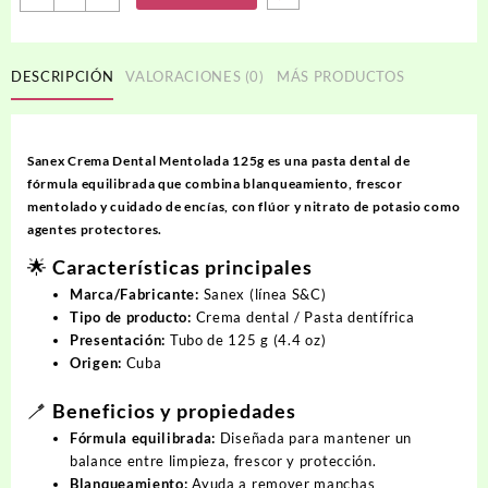
Dental
SANEX
cantidad
DESCRIPCIÓN
VALORACIONES (0)
MÁS PRODUCTOS
Sanex Crema Dental Mentolada 125g es una pasta dental de
fórmula equilibrada que combina blanqueamiento, frescor
mentolado y cuidado de encías, con flúor y nitrato de potasio como
agentes protectores.
🌟 Características principales
Marca/Fabricante:
Sanex (línea S&C)
Tipo de producto:
Crema dental / Pasta dentífrica
Presentación:
Tubo de 125 g (4.4 oz)
Origen:
Cuba
🪥 Beneficios y propiedades
Fórmula equilibrada:
Diseñada para mantener un
balance entre limpieza, frescor y protección.
Blanqueamiento:
Ayuda a remover manchas