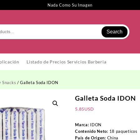
Nada Como Su Imagen
Search
plicación
Listado de Precios Servicios Barberia
y Snacks
/ Galleta Soda IDON
Galleta Soda IDON
5.85
USD
Marca:
IDON
Contenido Neto:
18 paqueticos
País de Origen:
China