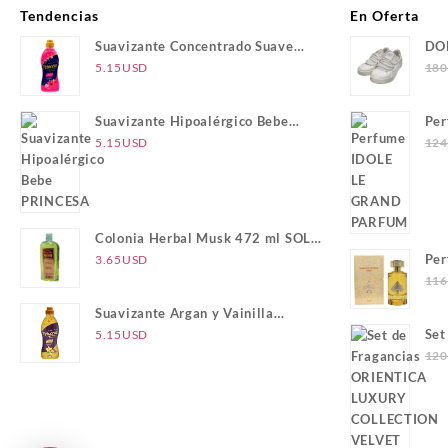
Tendencias
En Oferta
Suavizante Concentrado Suave
DO
Placer PRINCESA
5.15
USD
180
Suavizante Hipoalérgico Bebe
Pe
PRINCESA
PA
5.15
USD
124
Colonia Herbal Musk 472 ml SOL
DE ORO
Pe
3.65
USD
116
Suavizante Argan y Vainilla
PRINCESA
Set
5.15
USD
LU
120
GO