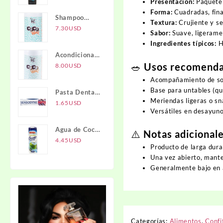
Activado NTI
Presentación:
Paquete 
Forma:
Cuadradas, finas
Shampoo
Textura:
Crujiente y se
COCO WOW
7.30
USD
Sabor:
Suave, ligerame
1L
Ingredientes típicos:
Ha
Acondicionador
🥗 Usos recomend
COCO WOW
8.00
USD
1L
Acompañamiento de sop
Base para untables (qu
Pasta Dental
Meriendas ligeras o sn
Full
1.65
USD
Versátiles en desayuno
Protection
SENSODYNE
Agua de Coco
⚠️ Notas adicional
IBERIA
4.45
USD
Producto de larga durac
Una vez abierto, mante
Generalmente bajo en a
Categorías:
Alimentos
,
Confi