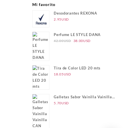
Mi favorito
Desodorantes REXONA
2.95
USD
Perfume LE STYLE DANA
El
El
42.00
USD
38.00
USD
precio
precio
original
actual
era:
es:
42.00USD.
38.00USD.
Tira de Color LED 20 mts
18.05
USD
Galletas Sabor Vainilla Vainilla
CAN CAN
5.70
USD