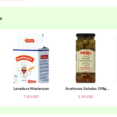
s
Levadura Masterpan
Aceitunas Saladas 198g
IBERIA
7.85
USD
3.95
USD