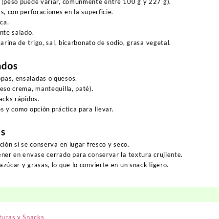
(peso puede variar, comúnmente entre 100 g y 227 g).
, con perforaciones en la superficie.
ca.
nte salado.
rina de trigo, sal, bicarbonato de sodio, grasa vegetal.
ados
as, ensaladas o quesos.
eso crema, mantequilla, paté).
acks rápidos.
s y como opción práctica para llevar.
es
ión si se conserva en lugar fresco y seco.
ner en envase cerrado para conservar la textura crujiente.
zúcar y grasas, lo que lo convierte en un snack ligero.
turas y Snacks