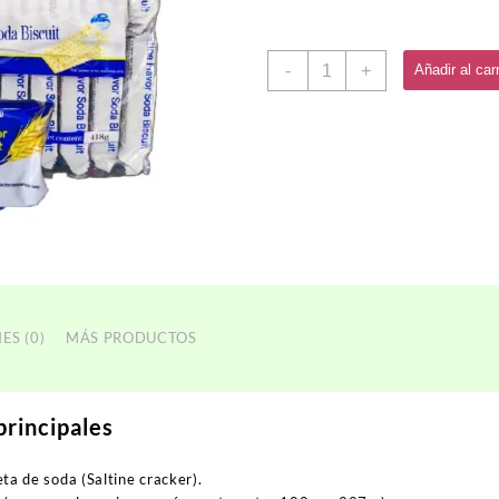
Galleta
-
+
Añadir al carr
Soda
IDON
cantidad
ES (0)
MÁS PRODUCTOS
principales
ta de soda (
Saltine cracker
).