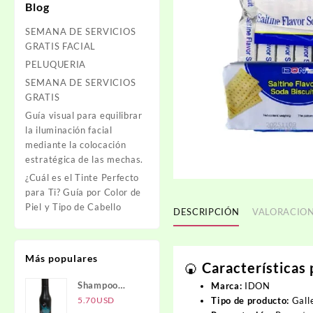
Blog
SEMANA DE SERVICIOS
GRATIS FACIAL
PELUQUERIA
SEMANA DE SERVICIOS
GRATIS
Guía visual para equilibrar
la iluminación facial
mediante la colocación
estratégica de las mechas.
¿Cuál es el Tinte Perfecto
para Ti? Guía por Color de
Piel y Tipo de Cabello
DESCRIPCIÓN
VALORACION
Más populares
🍘 Características 
Shampoo
Marca:
IDON
Carbón
5.70
USD
Tipo de producto:
Galle