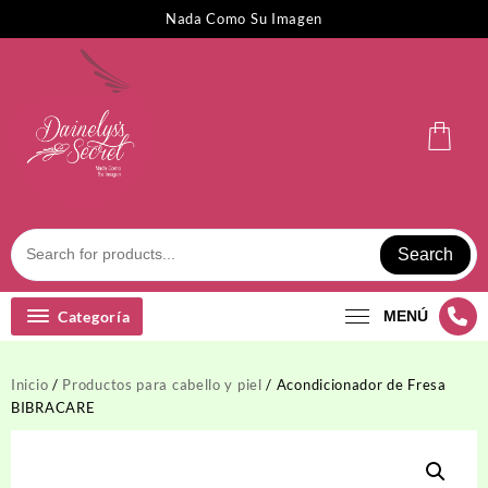
Saltar
Nada Como Su Imagen
al
contenido
Search
Categoría
MENÚ
Inicio
/
Productos para cabello y piel
/ Acondicionador de Fresa
BIBRACARE