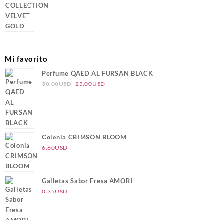
era:
es:
120.00USD.
100.00USD.
Mi favorito
Perfume QAED AL FURSAN BLACK
El
El
30.00
USD
25.00
USD
precio
precio
original
actual
era:
es:
30.00USD.
25.00USD.
Colonia CRIMSON BLOOM
6.80
USD
Galletas Sabor Fresa AMORI
0.35
USD