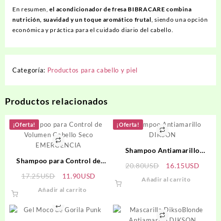
En resumen,
el acondicionador de fresa BIBRACARE combina
nutrición, suavidad y un toque aromático frutal
, siendo una opción
económica y práctica para el cuidado diario del cabello.
Categoría:
Productos para cabello y piel
Productos relacionados
¡Oferta!
¡Oferta!
Shampoo Antiamarillo
Shampoo para Control de
DIKSON
El
El
20.80
USD
16.15
USD
Volumen Cabello Seco
El
El
precio
precio
17.25
USD
11.90
USD
Añadir al carrito
EMERGENCIA
precio
precio
original
actual
Añadir al carrito
original
actual
era:
es:
era:
es:
20.80USD.
16.15
17.25USD.
11.90USD.