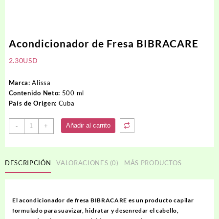
Acondicionador de Fresa BIBRACARE
2.30
USD
Marca:
Alissa
Contenido Neto:
500 ml
País de Origen:
Cuba
Acondicionador
Añadir al carrito
-
+
de
Fresa
BIBRACARE
DESCRIPCIÓN
VALORACIONES (0)
MÁS PRODUCTOS
cantidad
El acondicionador de fresa BIBRACARE es un producto capilar
formulado para suavizar, hidratar y desenredar el cabello,