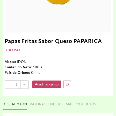
Papas Fritas Sabor Queso PAPARICA
3.30
USD
Marca:
IDON
Contenido Neto:
100 g
País de Origen:
China
Papas
Añadir al carrito
-
+
Fritas
Sabor
Queso
DESCRIPCIÓN
VALORACIONES (0)
MÁS PRODUCTOS
PAPARICA
cantidad