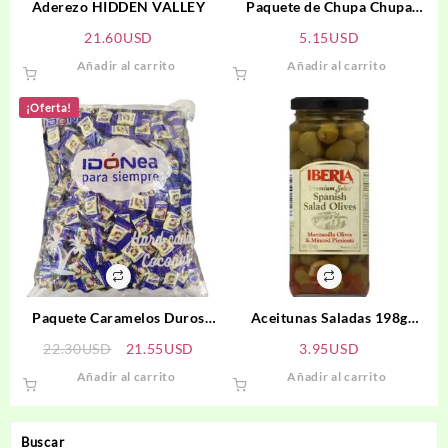
Aderezo HIDDEN VALLEY
Paquete de Chupa Chupa
Pintalenguas con Chicle de
21.60
USD
5.15
USD
Fresa
Añadir al carrito
Añadir al carrito
¡Oferta!
Paquete Caramelos Duros
Aceitunas Saladas 198g
Sabor Coco
IBERIA
El
El
22.30
USD
21.55
USD
3.95
USD
precio
precio
Añadir al carrito
Añadir al carrito
original
actual
era:
es:
22.30USD.
21.55USD.
Buscar