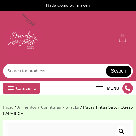
Saltar
Nada Como Su Imagen
al
contenido
Search
Categoría
MENÚ
Inicio
/
Alimentos
/
Confituras y Snacks
/ Papas Fritas Sabor Queso
PAPARICA