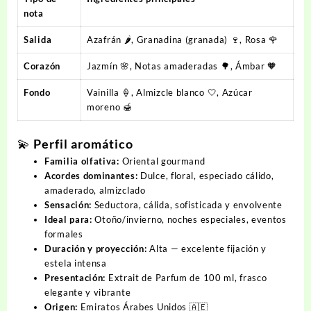
nota
Salida
Azafrán 🌶️, Granadina (granada) 🍷, Rosa 🌹
Corazón
Jazmín 🌸, Notas amaderadas 🌳, Ámbar 🧡
Fondo
Vainilla 🍦, Almizcle blanco 🤍, Azúcar
moreno 🍯
💫
Perfil aromático
Familia olfativa:
Oriental gourmand
Acordes dominantes:
Dulce, floral, especiado cálido,
amaderado, almizclado
Sensación:
Seductora, cálida, sofisticada y envolvente
Ideal para:
Otoño/invierno, noches especiales, eventos
formales
Duración y proyección:
Alta — excelente fijación y
estela intensa
Presentación:
Extrait de Parfum de 100 ml, frasco
elegante y vibrante
Origen:
Emiratos Árabes Unidos 🇦🇪