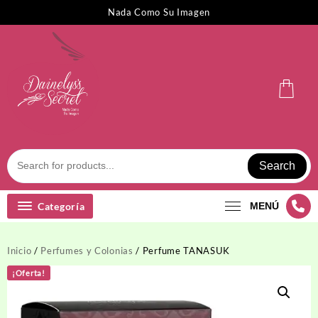
Saltar
Nada Como Su Imagen
al
contenido
Search
Categoría
MENÚ
Inicio
/
Perfumes y Colonias
/ Perfume TANASUK
¡Oferta!