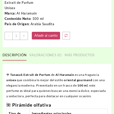
original
actual
Extrait de Parfum
era:
es:
Unisex
40.00USD.
34.00USD.
Marca:
Al Haramain
Contenido Neto:
100 ml
País de Origen:
Arabia Saudita
Perfume
Añadir al carrito
-
+
TANASUK
cantidad
DESCRIPCIÓN
VALORACIONES (0)
MÁS PRODUCTOS
🌹
Tanasuk Extrait de Parfum
de
Al Haramain
es una fragancia
unisex
que combina lo mejor del estilo
oriental gourmand
con una
elegancia moderna. Presentado en un frasco de
100 ml
, este
perfume es ideal para quienes buscan una esencia dulce, especiada
y seductora, perfecta para destacar en cualquier ocasión.
🌺
Pirámide olfativa
Tipo de
Ingredientes principales