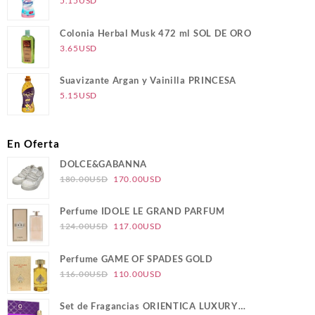
5.15
USD
Colonia Herbal Musk 472 ml SOL DE ORO
3.65
USD
Suavizante Argan y Vainilla PRINCESA
5.15
USD
En Oferta
DOLCE&GABANNA
El
El
180.00
USD
170.00
USD
precio
precio
original
actual
Perfume IDOLE LE GRAND PARFUM
era:
es:
El
El
124.00
USD
117.00
USD
180.00USD.
170.00USD.
precio
precio
original
actual
Perfume GAME OF SPADES GOLD
era:
es:
El
El
116.00
USD
110.00
USD
124.00USD.
117.00USD.
precio
precio
original
actual
Set de Fragancias ORIENTICA LUXURY