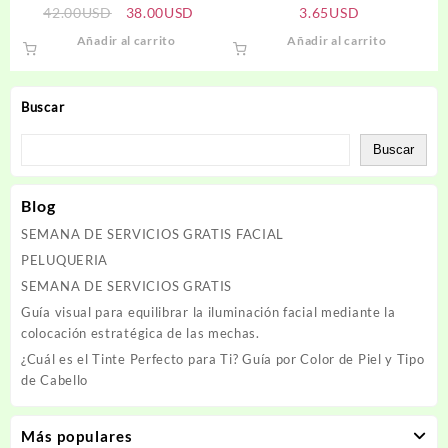
SOL DE ORO
El
El
42.00
USD
38.00
USD
3.65
USD
precio
precio
Añadir al carrito
Añadir al carrito
original
actual
era:
es:
42.00USD.
38.00USD.
Buscar
Buscar
Blog
SEMANA DE SERVICIOS GRATIS FACIAL
PELUQUERIA
SEMANA DE SERVICIOS GRATIS
Guía visual para equilibrar la iluminación facial mediante la
colocación estratégica de las mechas.
¿Cuál es el Tinte Perfecto para Ti? Guía por Color de Piel y Tipo
de Cabello
Más populares