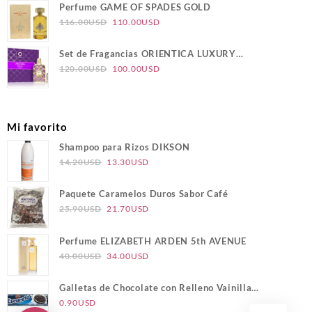
original
actual
Perfume GAME OF SPADES GOLD
era:
es:
El
El
116.00
USD
110.00
USD
124.00USD.
117.00USD.
precio
precio
original
actual
Set de Fragancias ORIENTICA LUXURY
era:
es:
El
El
COLLECTION VELVET GOLD
120.00
USD
100.00
USD
116.00USD.
110.00USD.
precio
precio
original
actual
era:
es:
Mi favorito
120.00USD.
100.00USD.
Shampoo para Rizos DIKSON
El
El
14.20
USD
13.30
USD
precio
precio
original
actual
Paquete Caramelos Duros Sabor Café
era:
es:
El
El
25.90
USD
21.70
USD
14.20USD.
13.30USD.
precio
precio
original
actual
Perfume ELIZABETH ARDEN 5th AVENUE
era:
es:
El
El
40.00
USD
34.00
USD
25.90USD.
21.70USD.
precio
precio
original
actual
Galletas de Chocolate con Relleno Vainilla
era:
es:
ESCURETO
0.90
USD