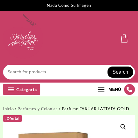
Saltar
Nada Como Su Imagen
al
contenido
Search
Categoría
MENÚ
Inicio
/
Perfumes y Colonias
/ Perfume FAKHAR LATTAFA GOLD
¡Oferta!