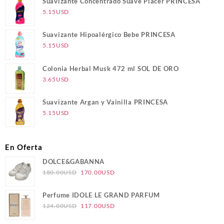
Suavizante Concentrado Suave Placer PRINCESA
5.15
USD
Suavizante Hipoalérgico Bebe PRINCESA
5.15
USD
Colonia Herbal Musk 472 ml SOL DE ORO
3.65
USD
Suavizante Argan y Vainilla PRINCESA
5.15
USD
En Oferta
DOLCE&GABANNA
El
El
180.00
USD
170.00
USD
precio
precio
original
actual
Perfume IDOLE LE GRAND PARFUM
era:
es:
El
El
124.00
USD
117.00
USD
180.00USD.
170.00USD.
precio
precio