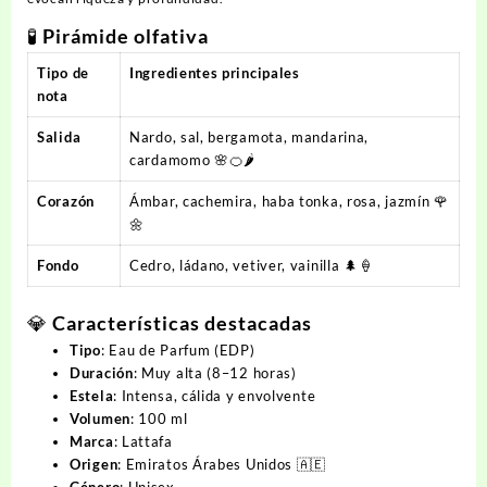
🧪
Pirámide olfativa
Tipo de
Ingredientes principales
nota
Salida
Nardo, sal, bergamota, mandarina,
cardamomo 🌸🍊🌶️
Corazón
Ámbar, cachemira, haba tonka, rosa, jazmín 🌹
🌼
Fondo
Cedro, ládano, vetiver, vainilla 🌲🍦
💎
Características destacadas
Tipo
: Eau de Parfum (EDP)
Duración
: Muy alta (8–12 horas)
Estela
: Intensa, cálida y envolvente
Volumen
: 100 ml
Marca
: Lattafa
Origen
: Emiratos Árabes Unidos 🇦🇪