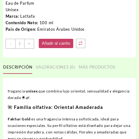
original
actual
Eau de Parfum
era:
es:
Unisex
40.00USD.
34.00USD.
Marca:
Lattafa
Contenido Neto:
100 ml
País de Origen:
Emiratos Árabes Unidos
Perfume
Añadir al carrito
-
+
FAKHAR
LATTAFA
GOLD
DESCRIPCIÓN
VALORACIONES (0)
MÁS PRODUCTOS
cantidad
fragancia
unisex
que combina lujo oriental, sensualidad y elegancia
dorada 🌟🌿:
🌺
Familia olfativa
: Oriental Amaderada
Fakhar Gold
es una fragancia intensa y sofisticada, ideal para
ocasiones especiales. Su perfil olfativo está diseñado para dejar una
impresión duradera, con notas cálidas, florales y amaderadas que
evocan riqueza y profundidad.