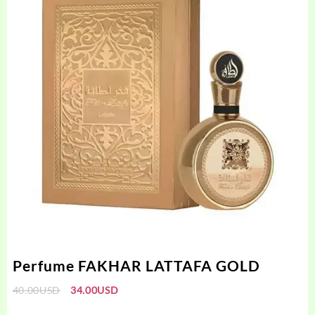
Perfume FAKHAR LATTAFA GOLD
El
El
40.00
USD
34.00
USD
precio
precio