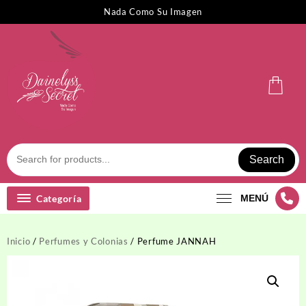
Saltar
Nada Como Su Imagen
al
contenido
Search
Categoría
MENÚ
Inicio
/
Perfumes y Colonias
/ Perfume JANNAH