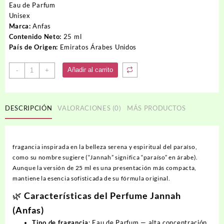
Eau de Parfum
Unisex
Marca:
Anfas
Contenido Neto:
25 ml
País de Origen:
Emiratos Árabes Unidos
Perfume
Añadir al carrito
-
+
JANNAH
cantidad
DESCRIPCIÓN
VALORACIONES (0)
MÁS PRODUCTOS
fragancia inspirada en la belleza serena y espiritual del paraíso,
como su nombre sugiere (“Jannah” significa “paraíso” en árabe).
Aunque la versión de 25 ml es una presentación más compacta,
mantiene la esencia sofisticada de su fórmula original.
🌿 Características del Perfume Jannah
(Anfas)
Tipo de fragancia
:
Eau de Parfum
— alta concentración