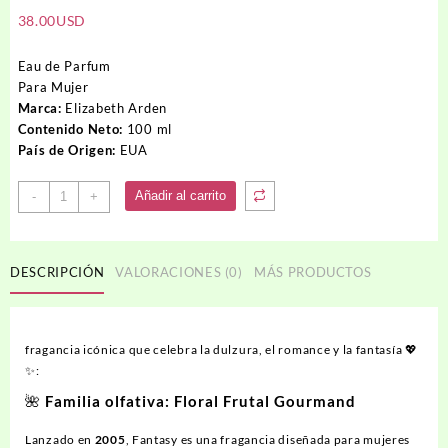
38.00
USD
Eau de Parfum
Para Muj
er
Marca:
Elizabeth Arden
Contenido Neto:
100 ml
País de Origen:
EUA
Perfume
Añadir al carrito
-
+
FANTASY
BRITNEY
SPEARS
DESCRIPCIÓN
VALORACIONES (0)
MÁS PRODUCTOS
cantidad
fragancia icónica que celebra la dulzura, el romance y la fantasía 💖
✨:
🌺
Familia olfativa
: Floral Frutal Gourmand
Lanzado en
2005
, Fantasy es una fragancia diseñada para mujeres