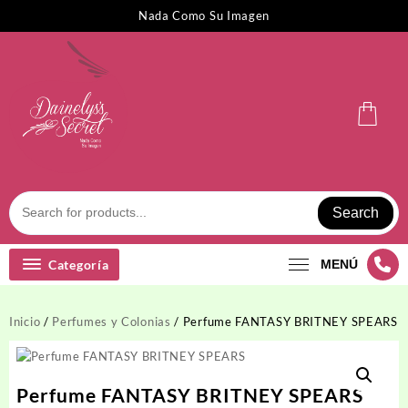
Saltar
Nada Como Su Imagen
al
contenido
Search
Categoría
MENÚ
Inicio
/
Perfumes y Colonias
/ Perfume FANTASY BRITNEY SPEARS
Perfume FANTASY BRITNEY SPEARS