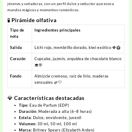
jóvenes y soñadoras, con un perfil dulce y seductor que evoca
mundos mágicos y momentos románticos.
🧪
Pirámide olfativa
Tipo de
Ingredientes principales
nota
Salida
Lichi rojo, membrillo dorado, kiwi exótico 🍓🥝
Corazón
Cupcake, jazmín, orquídea de chocolate blanco
🧁🌸
Fondo
Almizcle cremoso, raíz de lirio, maderas
sensuales 🌿🤍
💎
Características destacadas
Tipo
: Eau de Parfum (EDP)
Duración
: Moderada a alta (6–8 horas)
Estela
: Dulce, envolvente, juvenil
Volumen
: 30 ml, 50 ml, 100 ml
Marca
: Britney Spears (Elizabeth Arden)