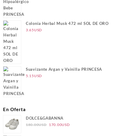
Colonia Herbal Musk 472 ml SOL DE ORO
3.65
USD
Suavizante Argan y Vainilla PRINCESA
5.15
USD
En Oferta
DOLCE&GABANNA
El
El
180.00
USD
170.00
USD
precio
precio