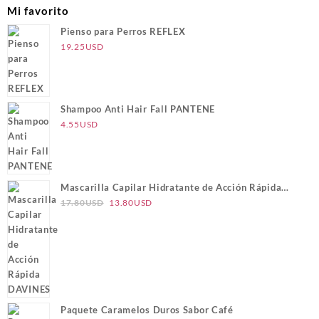
Mi favorito
Pienso para Perros REFLEX
19.25
USD
Shampoo Anti Hair Fall PANTENE
4.55
USD
Mascarilla Capilar Hidratante de Acción Rápida
El
El
DAVINES
17.80
USD
13.80
USD
precio
precio
original
actual
era:
es:
17.80USD.
13.80USD.
Paquete Caramelos Duros Sabor Café