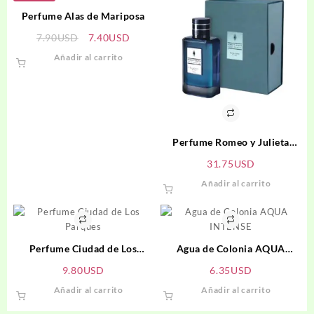
Perfume Alas de Mariposa
El
El
7.90
USD
7.40
USD
precio
precio
Añadir al carrito
original
actual
era:
es:
7.90USD.
7.40USD.
Perfume Romeo y Julieta
Confidencial Hombre
31.75
USD
Añadir al carrito
Perfume Ciudad de Los
Agua de Colonia AQUA
Parques
INTENSE
9.80
USD
6.35
USD
Añadir al carrito
Añadir al carrito