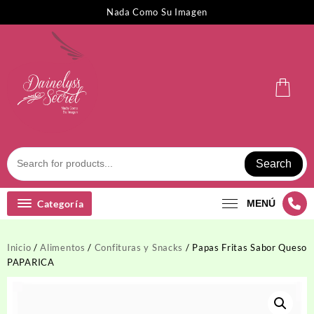
Saltar
Nada Como Su Imagen
al
contenido
Search
Categoría
MENÚ
Inicio
/
Alimentos
/
Confituras y Snacks
/ Papas Fritas Sabor Queso
PAPARICA