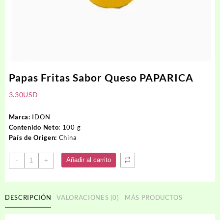
Papas Fritas Sabor Queso PAPARICA
3.30
USD
Marca:
IDON
Contenido Neto:
100 g
País de Origen:
China
Papas
Añadir al carrito
-
+
Fritas
Sabor
Queso
DESCRIPCIÓN
VALORACIONES (0)
MÁS PRODUCTOS
PAPARICA
cantidad