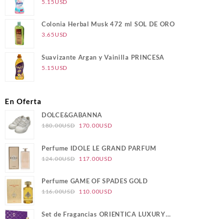
5.15
USD
Colonia Herbal Musk 472 ml SOL DE ORO
3.65
USD
Suavizante Argan y Vainilla PRINCESA
5.15
USD
En Oferta
DOLCE&GABANNA
El
El
180.00
USD
170.00
USD
precio
precio
original
actual
Perfume IDOLE LE GRAND PARFUM
era:
es:
El
El
124.00
USD
117.00
USD
180.00USD.
170.00USD.
precio
precio
original
actual
Perfume GAME OF SPADES GOLD
era:
es:
El
El
116.00
USD
110.00
USD
124.00USD.
117.00USD.
precio
precio
original
actual
Set de Fragancias ORIENTICA LUXURY