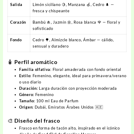
Salida
Limón siciliano 🍋, Manzana 🍏, Cedro 🌲 —
fresca y chispeante
Corazón
Bambú 🎍, Jazmín 🌼, Rosa blanca 🌹 — floral y
sofisticado
Fondo
Cedro 🌳, Almizcle blanco, Ámbar — cálido,
sensual y duradero
🧴 Perfil aromático
Familia olfativa
: Floral amaderada con fondo oriental
Estilo
: Femenino, elegante, ideal para primavera/verano
o uso diario
Duración
: Larga duración con proyección moderada
Género
: Femenino
Tamaño
: 100 ml Eau de Parfum
Origen
: Dubái, Emiratos Árabes Unidos 🇦🇪
🎨 Diseño del frasco
Frasco en forma de tacón alto, inspirado en el icónico