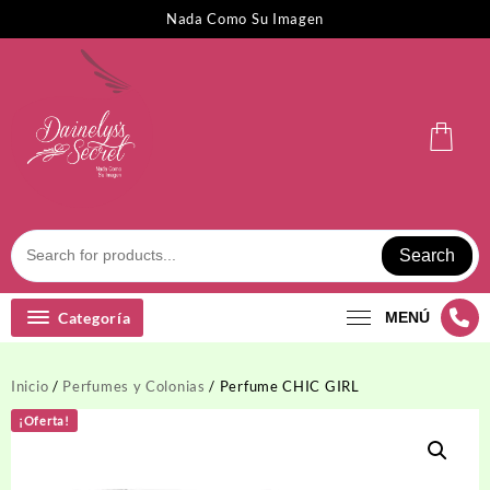
Saltar
Nada Como Su Imagen
al
contenido
Search
Categoría
MENÚ
Inicio
/
Perfumes y Colonias
/ Perfume CHIC GIRL
¡Oferta!