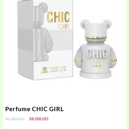
Perfume CHIC GIRL
El
El
42.00
USD
38.00
USD
precio
precio