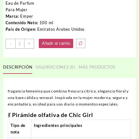
original
actual
Eau de Parfum
era:
es:
Para Mujer
42.00USD.
38.00USD.
Marca:
Emper
Contenido Neto:
100 ml
País de Origen:
Emiratos Árabes Unidos
Perfume
Añadir al carrito
-
+
CHIC
GIRL
cantidad
DESCRIPCIÓN
VALORACIONES (0)
MÁS PRODUCTOS
fragancia femenina que combina frescura cítrica, elegancia floral y
una base cálida y sensual. Inspirada en la mujer moderna, segura y
encantadora, es ideal para uso diario o momentos especiales.
💃 Pirámide olfativa de Chic Girl
Tipo de
Ingredientes principales
nota