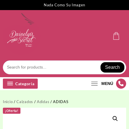
Saltar
Nada Como Su Imagen
al
contenido
Search
Categoría
MENÚ
Inicio
/
Calzados
/
Adidas
/ ADIDAS
¡Oferta!