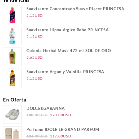
Suavizante Concentrado Suave Placer PRINCESA
5.15
USD
Suavizante Hipoalérgico Bebe PRINCESA
5.15
USD
Colonia Herbal Musk 472 ml SOL DE ORO
3.65
USD
Suavizante Argan y Vainilla PRINCESA
5.15
USD
En Oferta
DOLCE&GABANNA
El
El
180.00
USD
170.00
USD
precio
precio
original
actual
Perfume IDOLE LE GRAND PARFUM
era:
es:
El
El
124.00
USD
117.00
USD