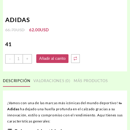
ADIDAS
El
El
66.70
USD
62.00
USD
precio
precio
original
actual
41
era:
es:
66.70USD.
62.00USD.
ADIDAS
Añadir al carrito
-
+
cantidad
DESCRIPCIÓN
VALORACIONES (0)
MÁS PRODUCTOS
¡Vamos con una de las marcas más icónicas del mundo deportivo! 👟
Adidas
ha dejado una huella profunda en el calzado gracias a su
innovación, estilo y compromiso con el rendimiento. Aquí tienes sus
características generales: