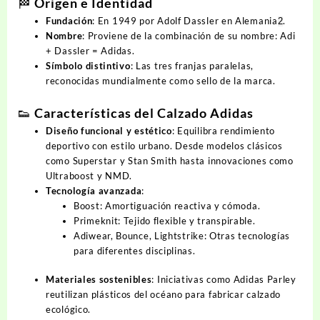
🏁 Origen e Identidad
Fundación
: En 1949 por
Adolf Dassler
en Alemania
.
2
Nombre
: Proviene de la combinación de su nombre:
Adi
+
Dassler
= Adidas.
Símbolo distintivo
: Las tres franjas paralelas,
reconocidas mundialmente como sello de la marca.
👟 Características del Calzado Adidas
Diseño funcional y estético
: Equilibra rendimiento
deportivo con estilo urbano. Desde modelos clásicos
como
Superstar
y
Stan Smith
hasta innovaciones como
Ultraboost
y
NMD
.
Tecnología avanzada
:
Boost
: Amortiguación reactiva y cómoda.
Primeknit
: Tejido flexible y transpirable.
Adiwear
,
Bounce
,
Lightstrike
: Otras tecnologías
para diferentes disciplinas.
Materiales sostenibles
: Iniciativas como
Adidas Parley
reutilizan plásticos del océano para fabricar calzado
ecológico.