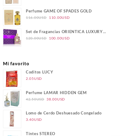
180.00USD.
170.00USD.
precio
precio
original
actual
Perfume GAME OF SPADES GOLD
era:
es:
El
El
116.00
USD
110.00
USD
124.00USD.
117.00USD.
precio
precio
original
actual
Set de Fragancias ORIENTICA LUXURY
era:
es:
El
El
COLLECTION VELVET GOLD
120.00
USD
100.00
USD
116.00USD.
110.00USD.
precio
precio
original
actual
era:
es:
Mi favorito
120.00USD.
100.00USD.
Coditos LUCY
2.05
USD
Perfume LAMAR HIDDEN GEM
El
El
42.50
USD
38.00
USD
precio
precio
original
actual
Lomo de Cerdo Deshuesado Congelado
era:
es:
3.40
USD
42.50USD.
38.00USD.
Tintes STEREO