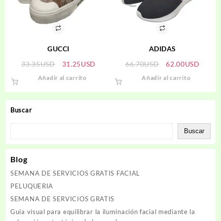
GUCCI
ADIDAS
El
El
El
El
33.35
USD
31.25
USD
66.70
USD
62.00
USD
precio
precio
precio
precio
Añadir al carrito
Añadir al carrito
original
actual
original
actual
era:
es:
era:
es:
33.35USD.
31.25USD.
66.70USD.
62.00
Buscar
Buscar
Blog
SEMANA DE SERVICIOS GRATIS FACIAL
PELUQUERIA
SEMANA DE SERVICIOS GRATIS
Guía visual para equilibrar la iluminación facial mediante la