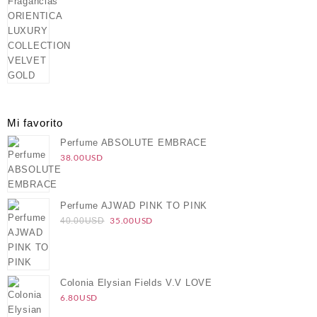
original
actual
era:
es:
120.00USD.
100.00USD.
Mi favorito
Perfume ABSOLUTE EMBRACE
38.00
USD
Perfume AJWAD PINK TO PINK
El
El
35.00
USD
40.00
USD
precio
precio
original
actual
era:
es:
40.00USD.
35.00USD.
Colonia Elysian Fields V.V LOVE
6.80
USD