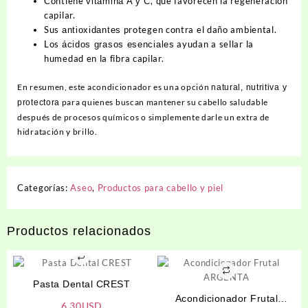
Contiene
, que favorecen la regeneración
vitamina A y C
capilar.
Sus
protegen contra el daño ambiental.
antioxidantes
Los
ayudan a sellar la
ácidos grasos esenciales
humedad en la fibra capilar.
En resumen, este acondicionador es una opción
natural, nutritiva y
para quienes buscan mantener su cabello saludable
protectora
después de procesos químicos o simplemente darle un extra de
hidratación y brillo.
Categorías:
Aseo
,
Productos para cabello y piel
Productos relacionados
Pasta Dental CREST
Acondicionador Frutal
6.30
USD