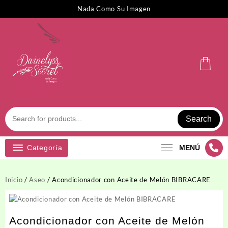
Saltar
Nada Como Su Imagen
al
contenido
Search
Categoría
MENÚ
Inicio
/
Aseo
/ Acondicionador con Aceite de Melón BIBRACARE
Acondicionador con Aceite de Melón