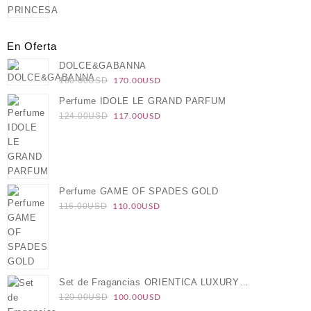
En Oferta
DOLCE&GABANNA
El
El
170.00
USD
180.00
USD
precio
precio
Perfume IDOLE LE GRAND PARFUM
original
actual
El
El
117.00
USD
124.00
USD
era:
es:
precio
precio
180.00USD.
170.00USD.
original
actual
era:
es:
124.00USD.
117.00USD.
Perfume GAME OF SPADES GOLD
El
El
110.00
USD
116.00
USD
precio
precio
original
actual
era:
es:
116.00USD.
110.00USD.
Set de Fragancias ORIENTICA LUXURY
El
El
COLLECTION VELVET GOLD
100.00
USD
120.00
USD
precio
precio