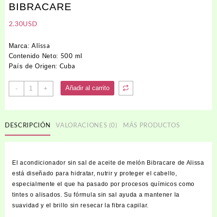
BIBRACARE
2.30
USD
Alissa
Marca:
500 ml
Contenido Neto:
Cuba
País de Origen:
Acondicionador
Añadir al carrito
-
+
con
Aceite
de
DESCRIPCIÓN
VALORACIONES (0)
MÁS PRODUCTOS
Melón
BIBRACARE
cantidad
El acondicionador sin sal de aceite de melón Bibracare de Alissa
está diseñado para hidratar, nutrir y proteger el cabello,
especialmente el que ha pasado por procesos químicos como
tintes o alisados. Su fórmula sin sal ayuda a mantener la
suavidad y el brillo sin resecar la fibra capilar.