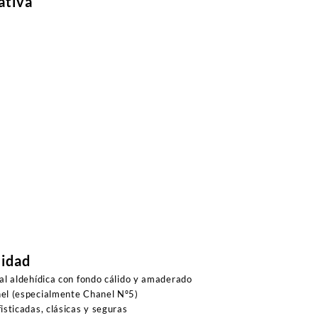
ativa
lidad
al aldehídica con fondo cálido y amaderado
l (especialmente Chanel Nº5)
sticadas, clásicas y seguras