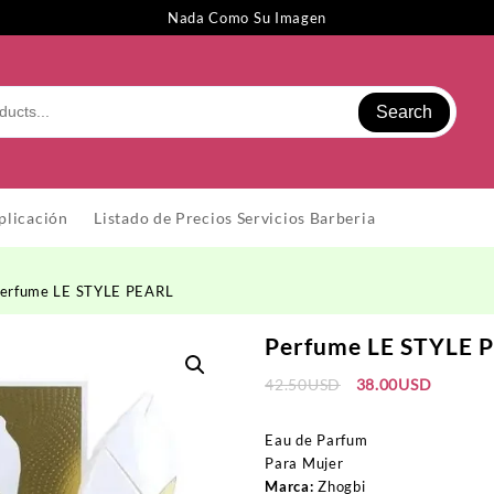
Nada Como Su Imagen
Search
plicación
Listado de Precios Servicios Barberia
Perfume LE STYLE PEARL
Perfume LE STYLE 
El
El
42.50
USD
38.00
USD
precio
precio
original
actual
Eau de Parfum
era:
es:
Para Mujer
42.50USD.
38.00US
Marca:
Zhogbi