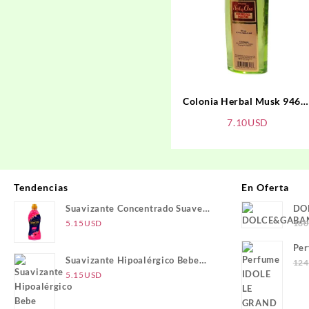
Colonia Herbal Musk 946m
SOL DE ORO
7.10
USD
Tendencias
En Oferta
Suavizante Concentrado Suave
DO
Placer PRINCESA
5.15
USD
180
Pe
Suavizante Hipoalérgico Bebe
PA
124
PRINCESA
5.15
USD