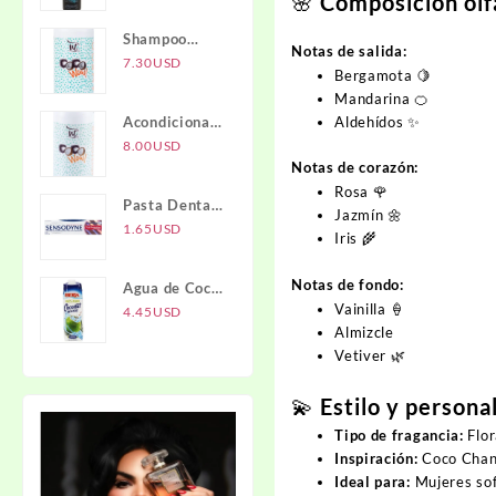
🌸
Composición olf
Activado NTI
Shampoo
Notas de salida:
COCO WOW
7.30
USD
Bergamota 🍋
1L
Mandarina 🍊
Aldehídos ✨
Acondicionador
COCO WOW
8.00
USD
Notas de corazón:
1L
Rosa 🌹
Pasta Dental
Jazmín 🌼
Full
1.65
USD
Iris 🌾
Protection
SENSODYNE
Notas de fondo:
Agua de Coco
Vainilla 🍦
IBERIA
4.45
USD
Almizcle
Vetiver 🌿
💫
Estilo y persona
Tipo de fragancia:
Flor
Inspiración:
Coco Chane
Ideal para:
Mujeres sofi