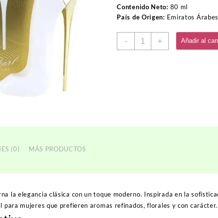
Contenido Neto:
80 ml
País de Origen:
Emiratos Árabes
Perfume
-
+
Añadir al carr
LE
STYLE
PEARL
cantidad
ES (0)
MÁS PRODUCTOS
na la elegancia clásica con un toque moderno. Inspirada en la sofistic
al para mujeres que prefieren aromas refinados, florales y con carácter.