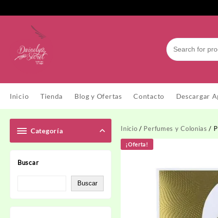
Saltar
al
contenido
Inicio
Tienda
Blog y Ofertas
Contacto
Descargar A
Inicio
/
Perfumes y Colonias
/ 
Categoría
¡Oferta!
Buscar
Buscar