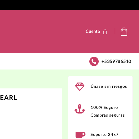
Cuenta
+5359786510
Únase sin riesgos
PEARL
100% Seguro
Compras seguras
D.
Soporte 24x7