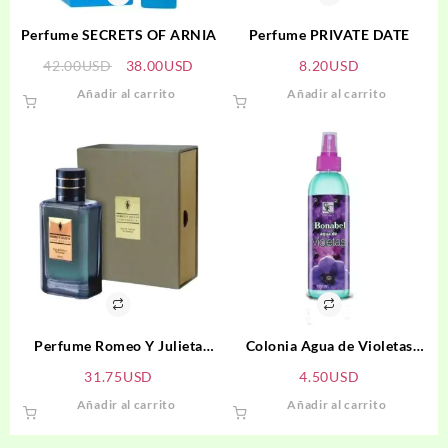
Perfume SECRETS OF ARNIA
Perfume PRIVATE DATE
El
El
42.00
USD
38.00
USD
8.20
USD
precio
precio
Añadir al carrito
Añadir al carrito
original
actual
era:
es:
42.00USD.
38.00USD.
Perfume Romeo Y Julieta
Colonia Agua de Violetas
Confidencial Mujer
BONABEL
31.75
USD
4.50
USD
Añadir al carrito
Añadir al carrito