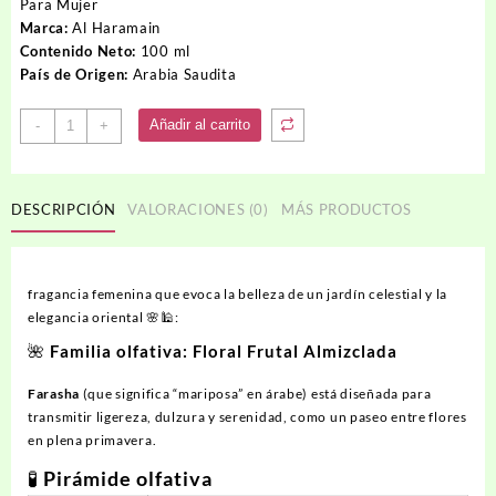
Para Mujer
40.00USD.
34.00USD.
Marca:
Al Haramain
Contenido Neto:
100 ml
País de Origen:
Arabia Saudita
Perfume
Añadir al carrito
-
+
FARASHA
cantidad
DESCRIPCIÓN
VALORACIONES (0)
MÁS PRODUCTOS
fragancia femenina que evoca la belleza de un jardín celestial y la
elegancia oriental 🌸🕌:
🌺
Familia olfativa
: Floral Frutal Almizclada
Farasha
(que significa “mariposa” en árabe) está diseñada para
transmitir ligereza, dulzura y serenidad, como un paseo entre flores
en plena primavera.
🧪
Pirámide olfativa