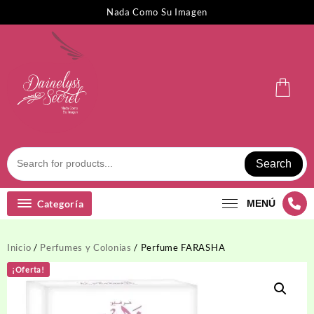
Saltar
Nada Como Su Imagen
al
contenido
Search
Categoría
MENÚ
Inicio
/
Perfumes y Colonias
/ Perfume FARASHA
¡Oferta!