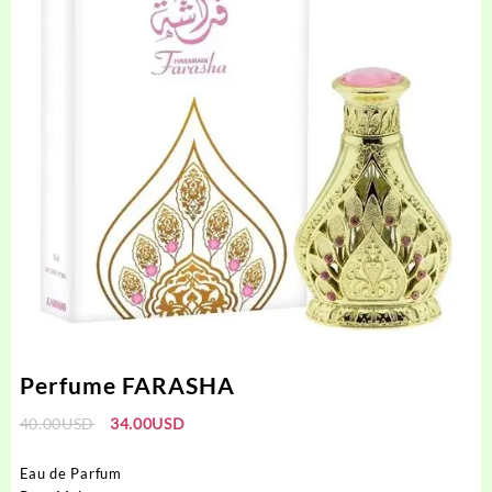
Perfume FARASHA
El
El
40.00
USD
34.00
USD
precio
precio
original
actual
Eau de Parfum
era:
es: