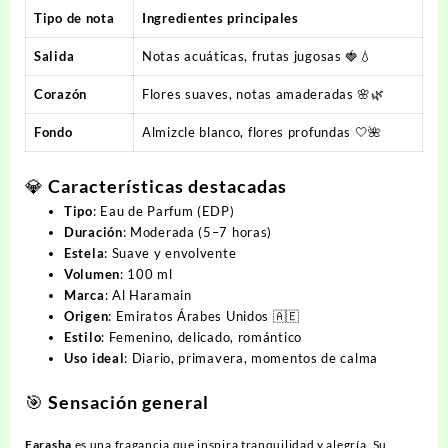
Tipo de nota
Ingredientes principales
Salida
Notas acuáticas, frutas jugosas 🍓💧
Corazón
Flores suaves, notas amaderadas 🌸🌿
Fondo
Almizcle blanco, flores profundas 🤍🌺
💎
Características destacadas
Tipo
: Eau de Parfum (EDP)
Duración
: Moderada (5–7 horas)
Estela
: Suave y envolvente
Volumen
: 100 ml
Marca
: Al Haramain
Origen
: Emiratos Árabes Unidos 🇦🇪
Estilo
: Femenino, delicado, romántico
Uso ideal
: Diario, primavera, momentos de calma
🎯
Sensación general
Farasha
es una fragancia que inspira tranquilidad y alegría. Su