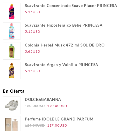
Suavizante Concentrado Suave Placer PRINCESA
5.15
USD
Suavizante Hipoalérgico Bebe PRINCESA
5.15
USD
Colonia Herbal Musk 472 ml SOL DE ORO
3.65
USD
Suavizante Argan y Vainilla PRINCESA
5.15
USD
En Oferta
DOLCE&GABANNA
El
El
180.00
USD
170.00
USD
precio
precio
original
actual
Perfume IDOLE LE GRAND PARFUM
era:
es:
El
El
124.00
USD
117.00
USD
180.00USD.
170.00USD.