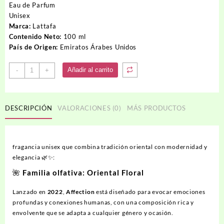
original
actual
Eau de Parfum
era:
es:
Unisex
95.00USD.
78.00USD.
Marca:
Lattafa
Contenido Neto:
100 ml
País de Origen:
Emiratos Árabes Unidos
Perfume
Añadir al carrito
-
+
AFFECTION
cantidad
DESCRIPCIÓN
VALORACIONES (0)
MÁS PRODUCTOS
fragancia unisex que combina tradición oriental con modernidad y
elegancia 🌿✨:
🌺
Familia olfativa
: Oriental Floral
Lanzado en
2022
,
Affection
está diseñado para evocar emociones
profundas y conexiones humanas, con una composición rica y
envolvente que se adapta a cualquier género y ocasión.