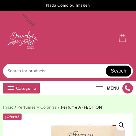
Saltar
Nada Como Su Imagen
al
contenido
Search
Categoría
MENÚ
Inicio
/
Perfumes y Colonias
/ Perfume AFFECTION
¡Oferta!