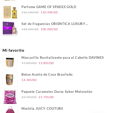
precio
precio
original
actual
Perfume GAME OF SPADES GOLD
era:
es:
El
El
116.00
USD
110.00
USD
124.00USD.
117.00USD.
precio
precio
original
actual
Set de Fragancias ORIENTICA LUXURY
era:
es:
El
El
COLLECTION VELVET GOLD
120.00
USD
100.00
USD
116.00USD.
110.00USD.
precio
precio
original
actual
era:
es:
Mi favorito
120.00USD.
100.00USD.
Mascarilla Revitalizante para el Cabello DAVINES
El
El
17.80
USD
13.80
USD
precio
precio
original
actual
Botox Aceite de Coco Brasileño
era:
es:
14.30
USD
17.80USD.
13.80USD.
Paquete Caramelos Duros Sabor Melocotón
El
El
25.90
USD
21.70
USD
precio
precio
original
actual
Mochila JUICY COUTURE
era:
es: