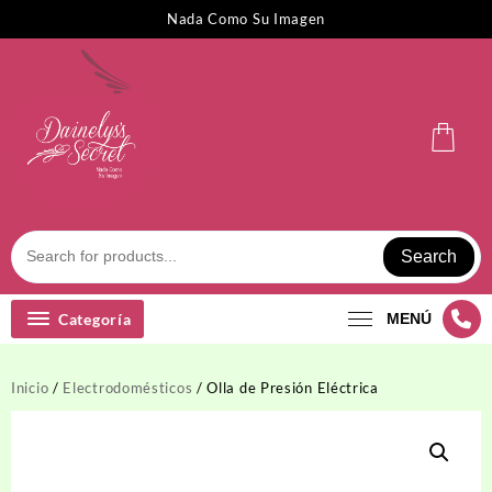
Saltar
Nada Como Su Imagen
al
contenido
Search
Categoría
MENÚ
Inicio
/
Electrodomésticos
/ Olla de Presión Eléctrica