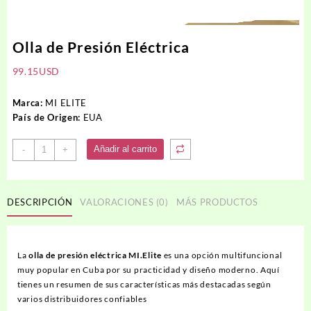
Olla de Presión Eléctrica
99.15
USD
Marca:
MI ELITE
País de Origen:
EUA
Olla
Añadir al carrito
-
+
de
Presión
Eléctrica
DESCRIPCIÓN
VALORACIONES (0)
MÁS PRODUCTOS
cantidad
La
olla de presión eléctrica MI.Elite
es una opción multifuncional
muy popular en Cuba por su practicidad y diseño moderno. Aquí
tienes un resumen de sus características más destacadas según
varios distribuidores confiables