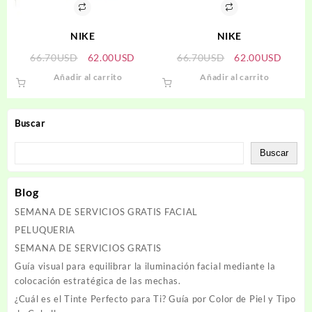
NIKE
NIKE
El
El
El
El
66.70
USD
62.00
USD
66.70
USD
62.00
USD
precio
precio
precio
precio
Añadir al carrito
Añadir al carrito
original
actual
original
actual
era:
es:
era:
es:
66.70USD.
62.00USD.
66.70USD.
62.00
Buscar
Buscar
Blog
SEMANA DE SERVICIOS GRATIS FACIAL
PELUQUERIA
SEMANA DE SERVICIOS GRATIS
Guía visual para equilibrar la iluminación facial mediante la
colocación estratégica de las mechas.
¿Cuál es el Tinte Perfecto para Ti? Guía por Color de Piel y Tipo