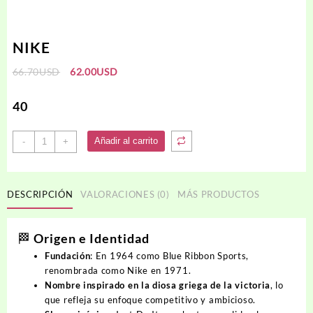
NIKE
El
El
66.70
USD
62.00
USD
precio
precio
original
actual
40
era:
es:
66.70USD.
62.00USD.
NIKE
Añadir al carrito
-
+
cantidad
DESCRIPCIÓN
VALORACIONES (0)
MÁS PRODUCTOS
🏁 Origen e Identidad
Fundación
: En 1964 como
Blue Ribbon Sports
,
renombrada como Nike en 1971.
Nombre inspirado en la diosa griega de la victoria
, lo
que refleja su enfoque competitivo y ambicioso.