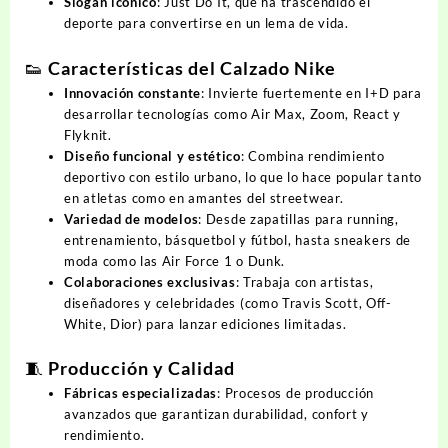
Slogan icónico
:
Just Do It
, que ha trascendido el
deporte para convertirse en un lema de vida.
👟 Características del Calzado Nike
Innovación constante
: Invierte fuertemente en I+D para
desarrollar tecnologías como
Air Max
,
Zoom
,
React
y
Flyknit
.
Diseño funcional y estético
: Combina rendimiento
deportivo con estilo urbano, lo que lo hace popular tanto
en atletas como en amantes del streetwear.
Variedad de modelos
: Desde zapatillas para running,
entrenamiento, básquetbol y fútbol, hasta sneakers de
moda como las Air Force 1 o Dunk.
Colaboraciones exclusivas
: Trabaja con artistas,
diseñadores y celebridades (como Travis Scott, Off-
White, Dior) para lanzar ediciones limitadas.
🧵 Producción y Calidad
Fábricas especializadas
: Procesos de producción
avanzados que garantizan durabilidad, confort y
rendimiento.