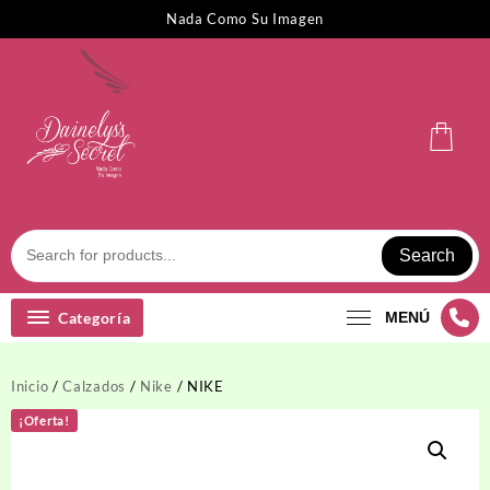
Saltar
Nada Como Su Imagen
al
contenido
Search
Categoría
MENÚ
Inicio
/
Calzados
/
Nike
/ NIKE
¡Oferta!