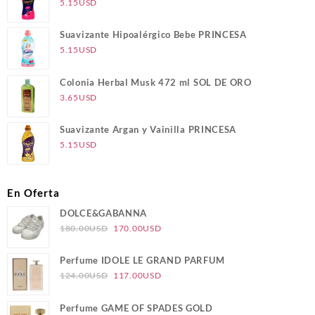
5.15
USD
Suavizante Hipoalérgico Bebe PRINCESA
5.15
USD
Colonia Herbal Musk 472 ml SOL DE ORO
3.65
USD
Suavizante Argan y Vainilla PRINCESA
5.15
USD
En Oferta
DOLCE&GABANNA
El
El
180.00
USD
170.00
USD
precio
precio
original
actual
Perfume IDOLE LE GRAND PARFUM
era:
es:
El
El
124.00
USD
117.00
USD
180.00USD.
170.00USD.
precio
precio
original
actual
Perfume GAME OF SPADES GOLD