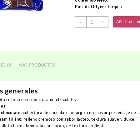
Contenido Neto:
0.60USD.
0.55USD.
País de Origen:
Turquía
Galletas
-
+
Añadir al carr
con
Cobertura
Chocolate
TOGO
cantidad
ES (0)
MÁS PRODUCTOS
as generales
ta rellena con cobertura de chocolate.
les:
 chocolate:
cobertura de chocolate amargo, con mayor porcentaje de c
eam filling:
relleno cremoso con sabor lácteo, textura suave y dulce.
alleta base elaborada con cacao, de textura crujiente.