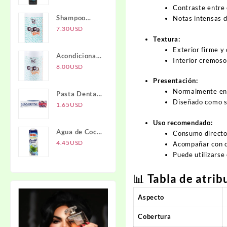
Activado NTI
Contraste entre e
Shampoo
Notas intensas d
COCO WOW
7.30
USD
Textura:
1L
Exterior firme y 
Acondicionador
Interior cremoso
COCO WOW
8.00
USD
1L
Presentación:
Normalmente en 
Pasta Dental
Diseñado como sn
Full
1.65
USD
Protection
Uso recomendado:
SENSODYNE
Agua de Coco
Consumo directo
IBERIA
4.45
USD
Acompañar con ca
Puede utilizarse
📊 Tabla de atrib
Aspecto
Cobertura