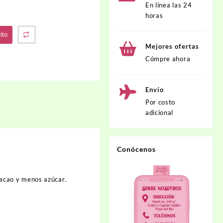
En línea las 24
horas
ito
Mejores ofertas
Cómpre ahora
Envío
Por costo
adicional
Conócenos
acao y menos azúcar.