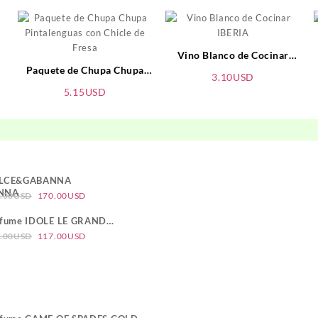
Vino Blanco de Cocinar
ngo
Paquete de Chupa Chupa
IBERIA
3.10
USD
Pintalenguas con Chicle de
cios:
5.15
USD
Fresa
sde
90USD
ta
20USD
LCE&GABANNA
El
El
.00
USD
170.00
USD
precio
precio
rfume IDOLE LE GRAND
original
actual
El
El
RFUM
.00
USD
117.00
USD
era:
es:
precio
precio
180.00USD.
170.00USD.
original
actual
era:
es:
124.00USD.
117.00USD.