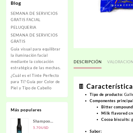
Blog
SEMANA DE SERVICIOS
GRATIS FACIAL
PELUQUERIA
SEMANA DE SERVICIOS
GRATIS
Guía visual para equilibrar
la iluminación facial
mediante la colocación
DESCRIPCIÓN
VALORACION
estratégica de las mechas.
¿Cuál es el Tinte Perfecto
para Ti? Guía por Color de
🍫 Característic
Piel y Tipo de Cabello
Tipo de producto:
Galle
Componentes principa
Bitter compound
Más populares
Milk flavored cr
Cocoa biscuits:
g
Shampoo
Carbón
5.70
USD
Sabor: