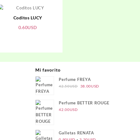
Coditos LUCY
0.60
USD
Mi favorito
Perfume FREYA
El
El
42.50
USD
38.00
USD
precio
precio
original
actual
Perfume BETTER ROUGE
era:
es:
42.00
USD
42.50USD.
38.00USD.
Galletas RENATA
Rango
-
0.90
USD
3.20
USD