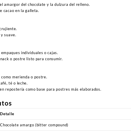
l amargor del chocolate y la dulzura del relleno.
e cacao en la galleta.
crujiente.
 y suave.
empaques individuales o cajas.
ack o postre listo para consumir.
 como merienda o postre.
fé, té o leche.
 en repostería como base para postres más elaborados.
utos
Detalle
Chocolate amargo (bitter compound)