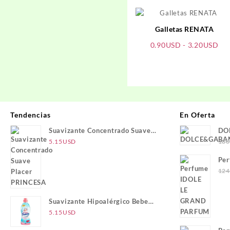
Galletas RENATA
Ra
0.90
USD
-
3.20
USD
de
pre
de
0.
has
3.
Tendencias
En Oferta
Suavizante Concentrado Suave
DO
Placer PRINCESA
5.15
USD
180
Pe
PA
124
Suavizante Hipoalérgico Bebe
PRINCESA
5.15
USD