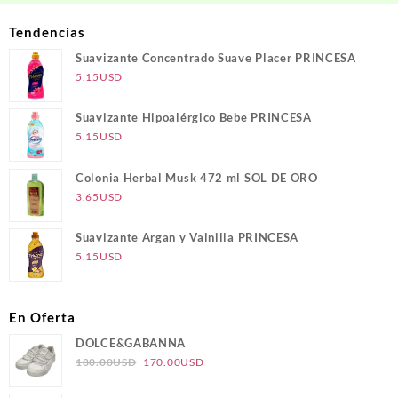
Tendencias
Suavizante Concentrado Suave Placer PRINCESA
5.15
USD
Suavizante Hipoalérgico Bebe PRINCESA
5.15
USD
Colonia Herbal Musk 472 ml SOL DE ORO
3.65
USD
Suavizante Argan y Vainilla PRINCESA
5.15
USD
En Oferta
DOLCE&GABANNA
El
El
180.00
USD
170.00
USD
precio
precio
original
actual