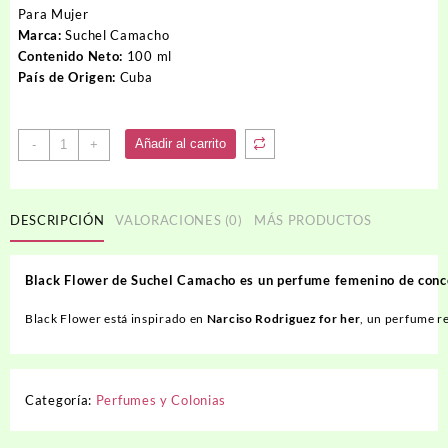
Para Mujer
Marca:
Suchel Camacho
Contenido Neto:
100 ml
País de Origen:
Cuba
Perfume
Añadir al carrito
-
+
Black
Flower
cantidad
DESCRIPCIÓN
VALORACIONES (0)
MÁS PRODUCTOS
Black
Flower
de
Suchel
Camacho
es
un
perfume
femenino
de
conc
Black
Flower
está
inspirado
en
Narciso
Rodriguez
for
her
,
un
perfume
r
Categoría:
Perfumes y Colonias