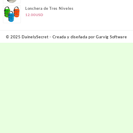
precio
precio
original
actual
Lonchera de Tres Niveles
era:
es:
12.00
USD
60.00USD.
50.00USD.
© 2025 DainelySecret - Creada y diseñada por Garvig Software