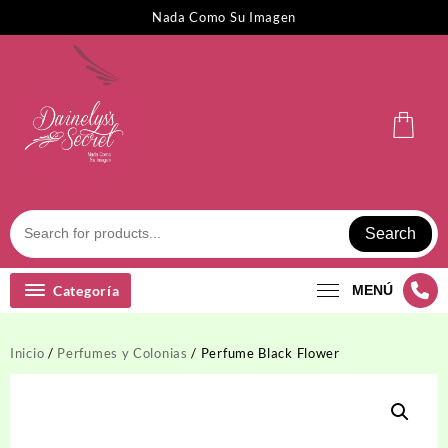
Saltar
Nada Como Su Imagen
al
contenido
Search
Categoría
MENÚ
Inicio
/
Perfumes y Colonias
/ Perfume Black Flower