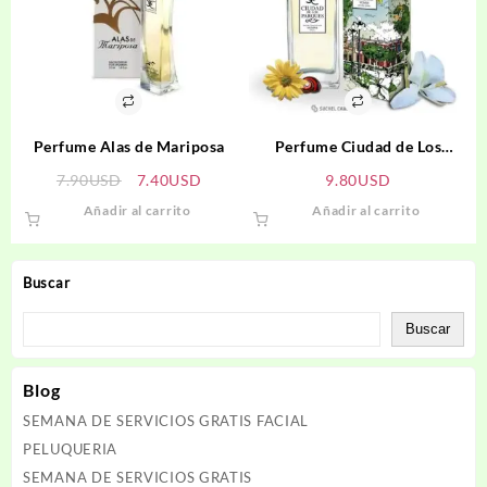
Perfume Alas de Mariposa
Perfume Ciudad de Los
Parques
El
El
7.90
USD
7.40
USD
9.80
USD
precio
precio
Añadir al carrito
Añadir al carrito
original
actual
era:
es:
7.90USD.
7.40USD.
Buscar
Buscar
Blog
SEMANA DE SERVICIOS GRATIS FACIAL
PELUQUERIA
SEMANA DE SERVICIOS GRATIS