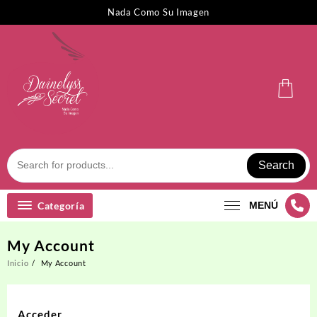
Saltar
Nada Como Su Imagen
al
contenido
Search
Categoría
MENÚ
My Account
Inicio
My Account
Acceder